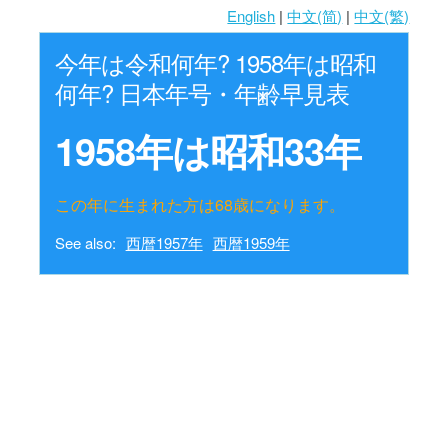
English
|
中文(简)
|
中文(繁)
今年は令和何年? 1958年は昭和
何年? 日本年号・年齢早見表
1958年は昭和33年
この年に生まれた方は68歳になります。
See also:
西暦1957年
西暦1959年