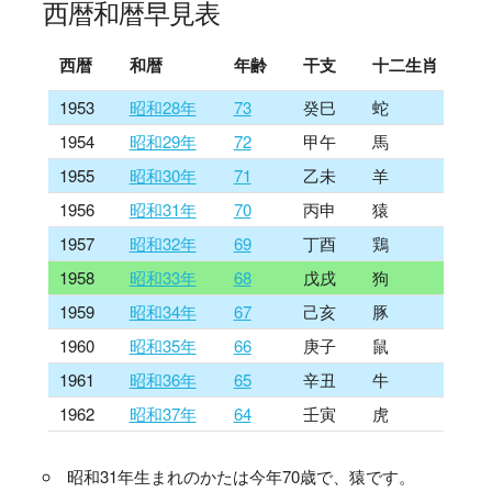
西暦和暦早見表
西暦
和暦
年齢
干支
十二生肖
1953
昭和28年
73
癸巳
蛇
1954
昭和29年
72
甲午
馬
1955
昭和30年
71
乙未
羊
1956
昭和31年
70
丙申
猿
1957
昭和32年
69
丁酉
鶏
1958
昭和33年
68
戊戌
狗
1959
昭和34年
67
己亥
豚
1960
昭和35年
66
庚子
鼠
1961
昭和36年
65
辛丑
牛
1962
昭和37年
64
壬寅
虎
昭和31年生まれのかたは今年70歳で、猿です。