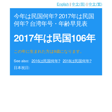
English
|
中文(简)
|
中文(繁)
今年は民国何年? 2017年は民国
何年? 台湾年号・年齢早見表
2017年は民国106年
この年に生まれた方は9歳になります。
See also:
2016は民国何年?
2018は民国何年?
日本祝日: