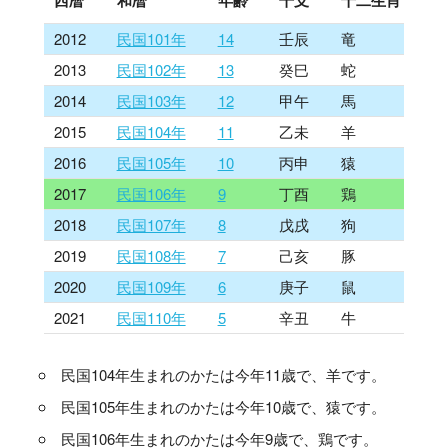
西暦
和暦
年齢
干支
十二生肖
2012
民国101年
14
壬辰
竜
2013
民国102年
13
癸巳
蛇
2014
民国103年
12
甲午
馬
2015
民国104年
11
乙未
羊
2016
民国105年
10
丙申
猿
2017
民国106年
9
丁酉
鶏
2018
民国107年
8
戊戌
狗
2019
民国108年
7
己亥
豚
2020
民国109年
6
庚子
鼠
2021
民国110年
5
辛丑
牛
民国104年生まれのかたは今年11歳で、羊です。
民国105年生まれのかたは今年10歳で、猿です。
民国106年生まれのかたは今年9歳で、鶏です。