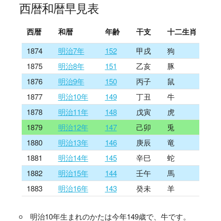
西暦和暦早見表
西暦
和暦
年齢
干支
十二生肖
1874
明治7年
152
甲戌
狗
1875
明治8年
151
乙亥
豚
1876
明治9年
150
丙子
鼠
1877
明治10年
149
丁丑
牛
1878
明治11年
148
戊寅
虎
1879
明治12年
147
己卯
兎
1880
明治13年
146
庚辰
竜
1881
明治14年
145
辛巳
蛇
1882
明治15年
144
壬午
馬
1883
明治16年
143
癸未
羊
明治10年生まれのかたは今年149歳で、牛です。