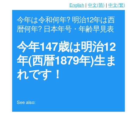
English
|
中文(简)
|
中文(繁)
今年は令和何年? 明治12年は西
暦何年? 日本年号・年齢早見表
今年147歳は明治12
年(西暦1879年)生ま
れです！
See also: