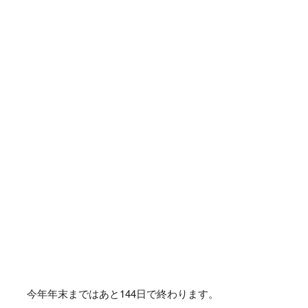
今年年末まではあと
144
日で終わります。