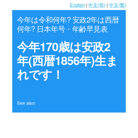
English
|
中文(简)
|
中文(繁)
今年は令和何年? 安政2年は西暦
何年? 日本年号・年齢早見表
今年170歳は安政2
年(西暦1856年)生ま
れです！
See also: