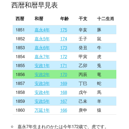
西暦和暦早見表
西暦
和暦
年齢
干支
十二生肖
1851
嘉永4年
175
辛亥
豚
1852
嘉永5年
174
壬子
鼠
1853
嘉永6年
173
癸丑
牛
1854
嘉永7年
172
甲寅
虎
1855
安政1年
171
乙卯
兎
1856
安政2年
170
丙辰
竜
1857
安政3年
169
丁巳
蛇
1858
安政4年
168
戊午
馬
1859
安政5年
167
己未
羊
1860
万延1年
166
庚申
猿
嘉永7年生まれのかたは今年172歳で、虎です。