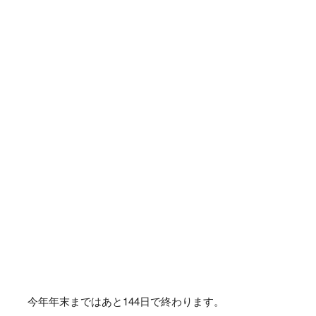
今年年末まではあと
144
日で終わります。