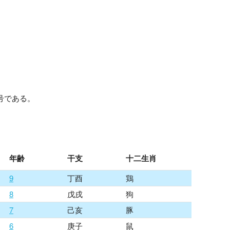
年号である。
。
年齢
干支
十二生肖
9
丁酉
鶏
8
戊戌
狗
7
己亥
豚
6
庚子
鼠