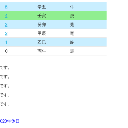
5
辛丑
牛
4
壬寅
虎
3
癸卯
兎
2
甲辰
竜
1
乙巳
蛇
0
丙午
馬
です。
です。
です。
です。
です。
2023年休日