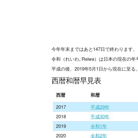
今年年末まではあと
147
日で終わります。
令和（れいわ, Reiwa）は日本の現在の
平成の後、2019年5月1日から現在に至る
西暦和暦早見表
西暦
和暦
2017
平成29年
2018
平成30年
2019
令和1年
2020
令和2年