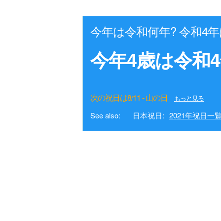
今年は令和何年? 令和4
今年4歳は令和4
次の祝日は8/11 - 山の日
もっと見る
See also:
日本祝日:
2021年祝日一