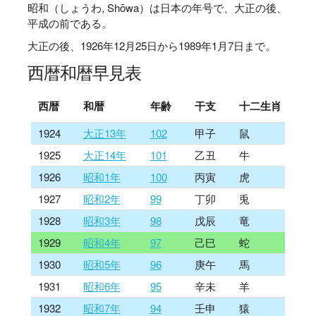
昭和（しょうわ, Shōwa）は日本の年号で、大正の後、
平成の前である。
大正の後、1926年12月25日から1989年1月7日まで。
西暦和暦早見表
西暦
和暦
年齢
干支
十二生肖
1924
大正13年
102
甲子
鼠
1925
大正14年
101
乙丑
牛
1926
昭和1年
100
丙寅
虎
1927
昭和2年
99
丁卯
兎
1928
昭和3年
98
戊辰
竜
1929
昭和4年
97
己巳
蛇
1930
昭和5年
96
庚午
馬
1931
昭和6年
95
辛未
羊
1932
昭和7年
94
壬申
猿