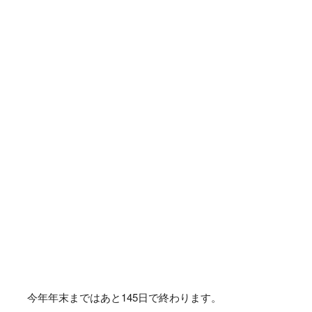
今年年末まではあと
145
日で終わります。