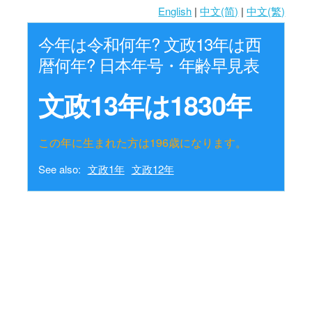
English
|
中文(简)
|
中文(繁)
今年は令和何年? 文政13年は西
暦何年? 日本年号・年齢早見表
文政13年は1830年
この年に生まれた方は196歳になります。
See also:
文政1年
文政12年