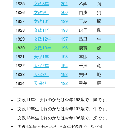
1825
文政8年
201
乙酉
鶏
1826
文政9年
200
丙戌
狗
1827
文政10年
199
丁亥
豚
1828
文政11年
198
戊子
鼠
1829
文政12年
197
己丑
牛
1830
文政13年
196
庚寅
虎
1831
天保1年
195
辛卯
兎
1832
天保2年
194
壬辰
竜
1833
天保3年
193
癸巳
蛇
1834
天保4年
192
甲午
馬
文政11年生まれのかたは今年198歳で、鼠です。
文政12年生まれのかたは今年197歳で、牛です。
文政13年生まれのかたは今年196歳で、虎です。
天保1年生まれのかたは今年195歳で、兎です。