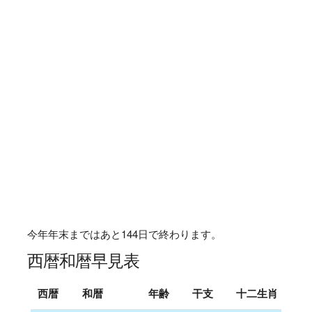
今年年末まではあと
144
日で終わります。
西暦和暦早見表
西暦
和暦
年齢
干支
十二生肖