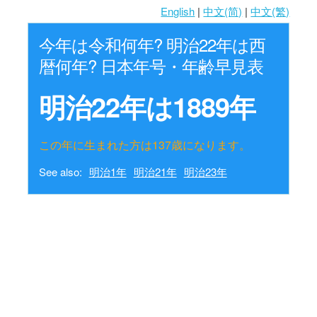
English
|
中文(简)
|
中文(繁)
今年は令和何年? 明治22年は西
暦何年? 日本年号・年齢早見表
明治22年は1889年
この年に生まれた方は137歳になります。
See also:
明治1年
明治21年
明治23年