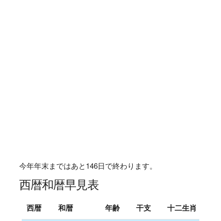
今年年末まではあと
146
日で終わります。
西暦和暦早見表
西暦
和暦
年齢
干支
十二生肖