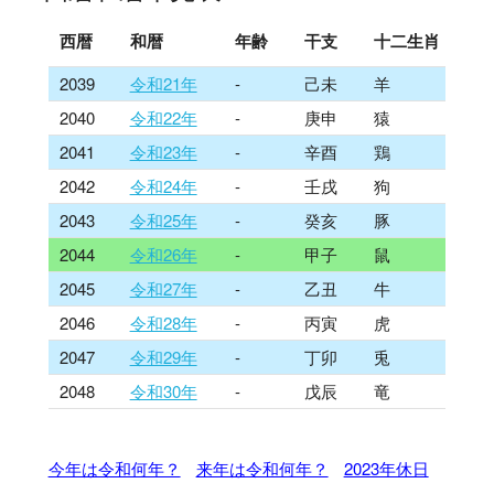
西暦
和暦
年齢
干支
十二生肖
2039
令和21年
-
己未
羊
2040
令和22年
-
庚申
猿
2041
令和23年
-
辛酉
鶏
2042
令和24年
-
壬戌
狗
2043
令和25年
-
癸亥
豚
2044
令和26年
-
甲子
鼠
2045
令和27年
-
乙丑
牛
2046
令和28年
-
丙寅
虎
2047
令和29年
-
丁卯
兎
2048
令和30年
-
戊辰
竜
今年は令和何年？
来年は令和何年？
2023年休日