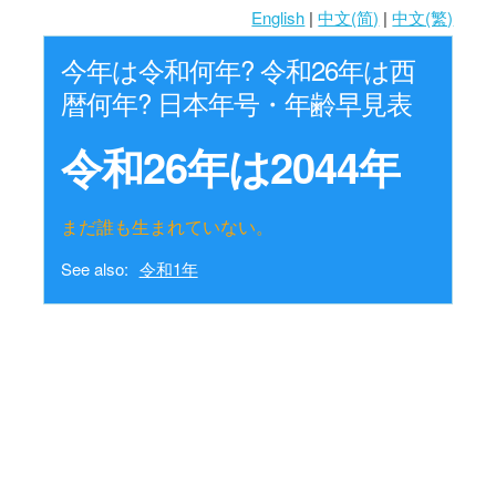
English
|
中文(简)
|
中文(繁)
今年は令和何年? 令和26年は西
暦何年? 日本年号・年齢早見表
令和26年は2044年
まだ誰も生まれていない。
See also:
令和1年