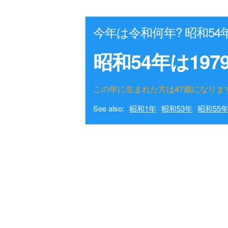
今年は令和何年? 昭和5
昭和54年は197
この年に生まれた方は47歳になりま
See also:
昭和1年
昭和53年
昭和55