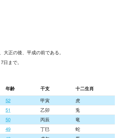
号で、大正の後、平成の前である。
1月7日まで。
年齢
干支
十二生肖
52
甲寅
虎
51
乙卯
兎
50
丙辰
竜
49
丁巳
蛇