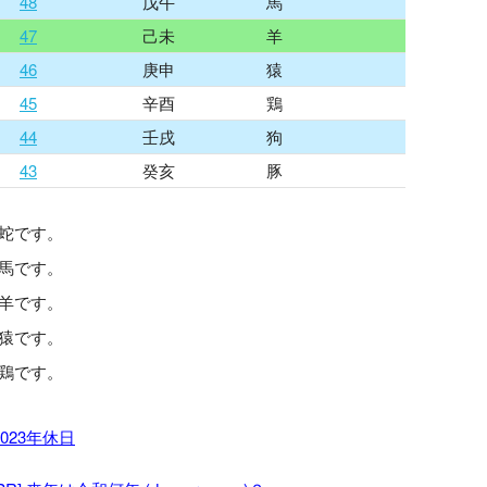
48
戊午
馬
47
己未
羊
46
庚申
猿
45
辛酉
鶏
44
壬戌
狗
43
癸亥
豚
、蛇です。
、馬です。
、羊です。
、猿です。
、鶏です。
2023年休日