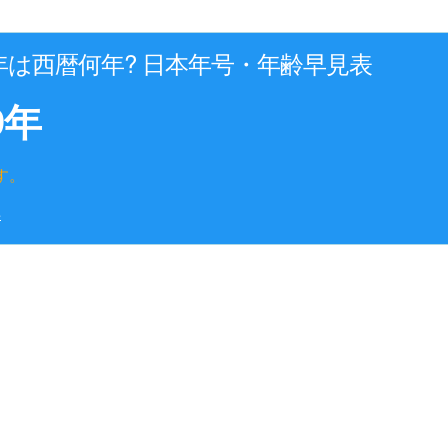
4年は西暦何年? 日本年号・年齢早見表
9年
す。
年