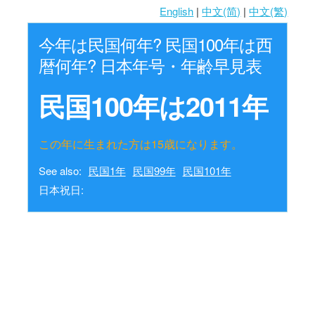
English
|
中文(简)
|
中文(繁)
今年は民国何年? 民国100年は西
暦何年? 日本年号・年齢早見表
民国100年は2011年
この年に生まれた方は15歳になります。
See also:
民国1年
民国99年
民国101年
日本祝日: