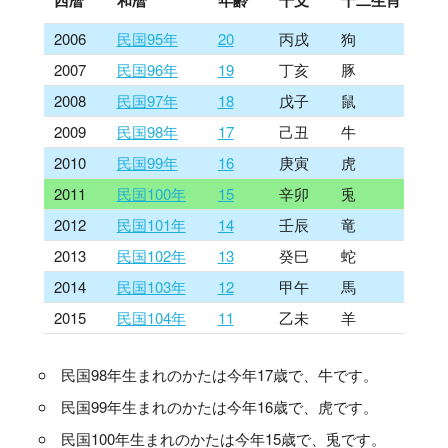
西暦
和暦
年齢
干支
十二生肖
2006
民国95年
20
丙戌
狗
2007
民国96年
19
丁亥
豚
2008
民国97年
18
戊子
鼠
2009
民国98年
17
己丑
牛
2010
民国99年
16
庚寅
虎
2011
民国100年
15
辛卯
兎
2012
民国101年
14
壬辰
竜
2013
民国102年
13
癸巳
蛇
2014
民国103年
12
甲午
馬
2015
民国104年
11
乙未
羊
民国98年生まれのかたは今年17歳で、牛です。
民国99年生まれのかたは今年16歳で、虎です。
民国100年生まれのかたは今年15歳で、兎です。