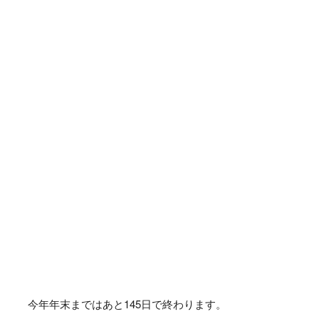
今年年末まではあと
145
日で終わります。