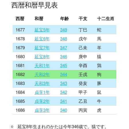
西暦和暦早見表
西暦
和暦
年齢
干支
十二生肖
1677
延宝5年
349
丁巳
蛇
1678
延宝6年
348
戊午
馬
1679
延宝7年
347
己未
羊
1680
延宝8年
346
庚申
猿
1681
天和1年
345
辛酉
鶏
1682
天和2年
344
壬戌
狗
1683
天和3年
343
癸亥
豚
1684
貞享1年
342
甲子
鼠
1685
貞享2年
341
乙丑
牛
1686
貞享3年
340
丙寅
虎
延宝8年生まれのかたは今年346歳で、猿です。