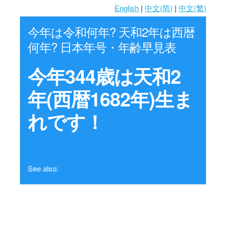
English
|
中文(简)
|
中文(繁)
今年は令和何年? 天和2年は西暦
何年? 日本年号・年齢早見表
今年344歳は天和2
年(西暦1682年)生ま
れです！
See also: