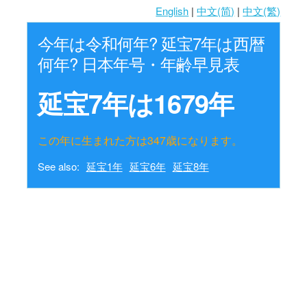
English
|
中文(简)
|
中文(繁)
今年は令和何年? 延宝7年は西暦
何年? 日本年号・年齢早見表
延宝7年は1679年
この年に生まれた方は347歳になります。
See also:
延宝1年
延宝6年
延宝8年