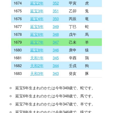
1674
延宝2年
352
甲寅
虎
1675
延宝3年
351
乙卯
兎
1676
延宝4年
350
丙辰
竜
1677
延宝5年
349
丁巳
蛇
1678
延宝6年
348
戊午
馬
1679
延宝7年
347
己未
羊
1680
延宝8年
346
庚申
猿
1681
天和1年
345
辛酉
鶏
1682
天和2年
344
壬戌
狗
1683
天和3年
343
癸亥
豚
延宝5年生まれのかたは今年349歳で、蛇です。
延宝6年生まれのかたは今年348歳で、馬です。
延宝7年生まれのかたは今年347歳で、羊です。
延宝8年生まれのかたは今年346歳で、猿です。