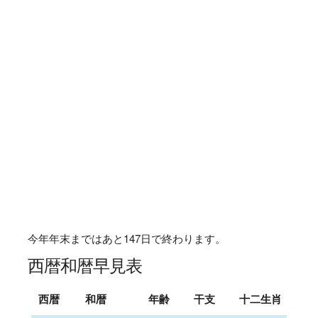
今年年末まではあと
147
日で終わります。
西暦和暦早見表
西暦
和暦
年齢
干支
十二生肖