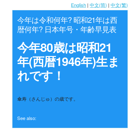
English
|
中文(简)
|
中文(繁)
今年は令和何年? 昭和21年は西
暦何年? 日本年号・年齢早見表
今年80歳は昭和21
年(西暦1946年)生ま
れです！
傘寿（さんじゅ）の歳です。
See also: