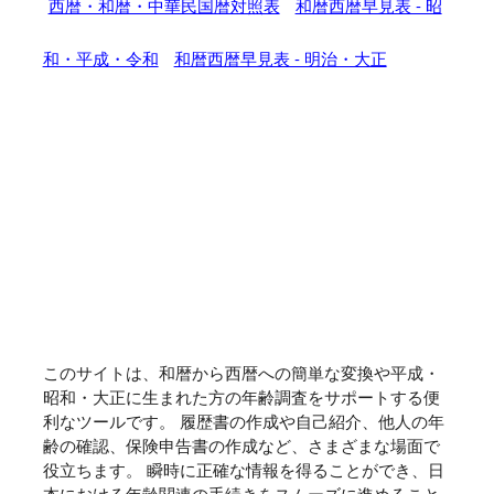
西暦・和暦・中華民国暦対照表
和暦西暦早見表 - 昭
和・平成・令和
和暦西暦早見表 - 明治・大正
このサイトは、和暦から西暦への簡単な変換や平成・
昭和・大正に生まれた方の年齢調査をサポートする便
利なツールです。 履歴書の作成や自己紹介、他人の年
齢の確認、保険申告書の作成など、さまざまな場面で
役立ちます。 瞬時に正確な情報を得ることができ、日
本における年齢関連の手続きをスムーズに進めること