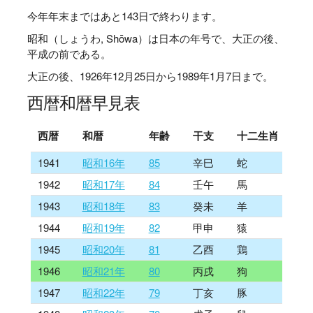
今年年末まではあと
143
日で終わります。
昭和（しょうわ, Shōwa）は日本の年号で、大正の後、
平成の前である。
大正の後、1926年12月25日から1989年1月7日まで。
西暦和暦早見表
西暦
和暦
年齢
干支
十二生肖
1941
昭和16年
85
辛巳
蛇
1942
昭和17年
84
壬午
馬
1943
昭和18年
83
癸未
羊
1944
昭和19年
82
甲申
猿
1945
昭和20年
81
乙酉
鶏
1946
昭和21年
80
丙戌
狗
1947
昭和22年
79
丁亥
豚