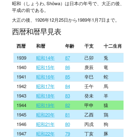
昭和（しょうわ, Shōwa）は日本の年号で、大正の後、
平成の前である。
大正の後、1926年12月25日から1989年1月7日まで。
西暦和暦早見表
西暦
和暦
年齢
干支
十二生肖
1939
昭和14年
87
己卯
兎
1940
昭和15年
86
庚辰
竜
1941
昭和16年
85
辛巳
蛇
1942
昭和17年
84
壬午
馬
1943
昭和18年
83
癸未
羊
1944
昭和19年
82
甲申
猿
1945
昭和20年
81
乙酉
鶏
1946
昭和21年
80
丙戌
狗
1947
昭和22年
79
丁亥
豚