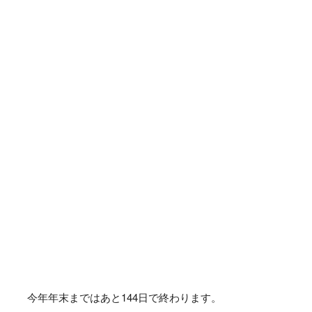
今年年末まではあと
144
日で終わります。