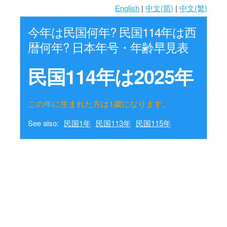
English
|
中文(简)
|
中文(繁)
今年は民国何年? 民国114年は西
暦何年? 日本年号・年齢早見表
民国114年は2025年
この年に生まれた方は1歳になります。
See also:
民国1年
民国113年
民国115年