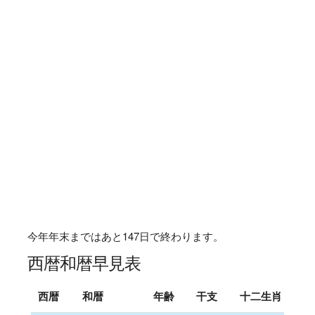
今年年末まではあと
147
日で終わります。
西暦和暦早見表
西暦
和暦
年齢
干支
十二生肖