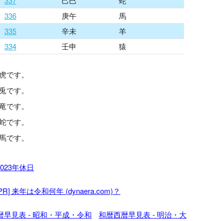
337
己巳
蛇
336
庚午
馬
335
辛未
羊
334
壬申
猿
、虎です。
、兎です。
、竜です。
、蛇です。
、馬です。
2023年休日
[PR] 来年は令和何年 (dynaera.com)？
暦早見表 - 昭和・平成・令和
和暦西暦早見表 - 明治・大