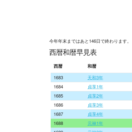
今年年末まではあと
146
日で終わります。
西暦和暦早見表
西暦
和暦
1683
天和3年
1684
貞享1年
1685
貞享2年
1686
貞享3年
1687
貞享4年
1688
元禄1年