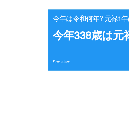
今年は令和何年? 元禄1
今年338歳は元
See also: