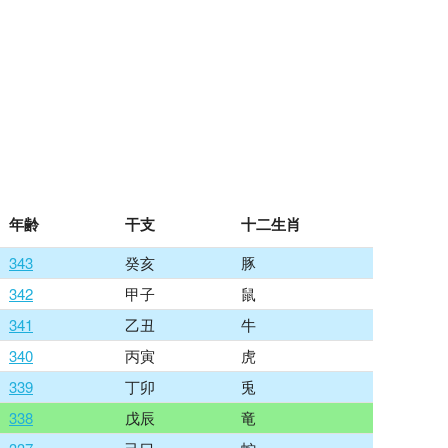
年齢
干支
十二生肖
343
癸亥
豚
342
甲子
鼠
341
乙丑
牛
340
丙寅
虎
339
丁卯
兎
338
戊辰
竜