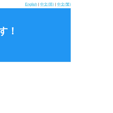
English
|
中文(简)
|
中文(繁)
です！