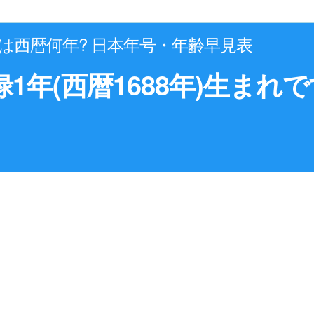
年は西暦何年? 日本年号・年齢早見表
禄1年(西暦1688年)生まれ