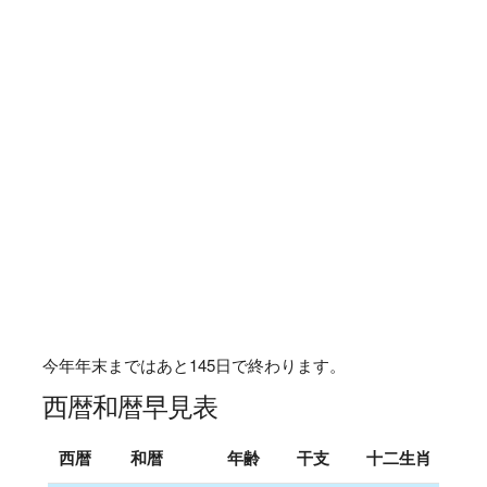
今年年末まではあと
145
日で終わります。
西暦和暦早見表
西暦
和暦
年齢
干支
十二生肖