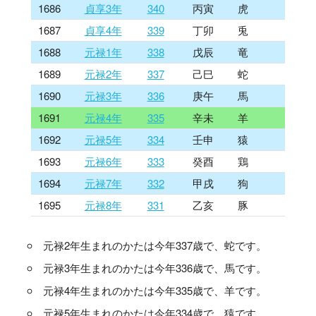
1686
貞享3年
340
丙寅
虎
1687
貞享4年
339
丁卯
兎
1688
元禄1年
338
戊辰
竜
1689
元禄2年
337
己巳
蛇
1690
元禄3年
336
庚午
馬
1691
元禄4年
335
辛未
羊
1692
元禄5年
334
壬申
猿
1693
元禄6年
333
癸酉
鶏
1694
元禄7年
332
甲戌
狗
1695
元禄8年
331
乙亥
豚
元禄2年生まれのかたは今年337歳で、蛇です。
元禄3年生まれのかたは今年336歳で、馬です。
元禄4年生まれのかたは今年335歳で、羊です。
元禄5年生まれのかたは今年334歳で、猿です。