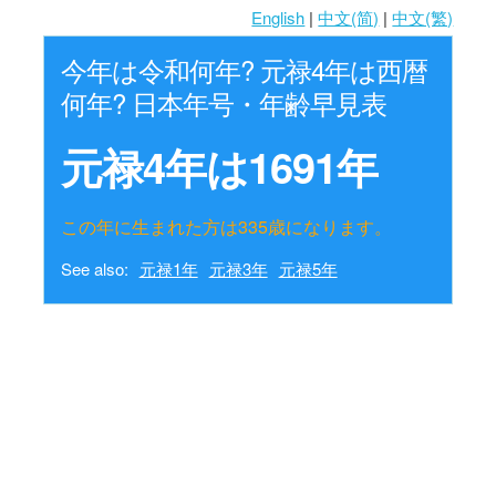
English
|
中文(简)
|
中文(繁)
今年は令和何年? 元禄4年は西暦
何年? 日本年号・年齢早見表
元禄4年は1691年
この年に生まれた方は335歳になります。
See also:
元禄1年
元禄3年
元禄5年