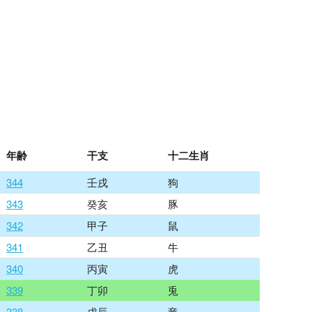
年齢
干支
十二生肖
344
壬戌
狗
343
癸亥
豚
342
甲子
鼠
341
乙丑
牛
340
丙寅
虎
339
丁卯
兎
338
戊辰
竜