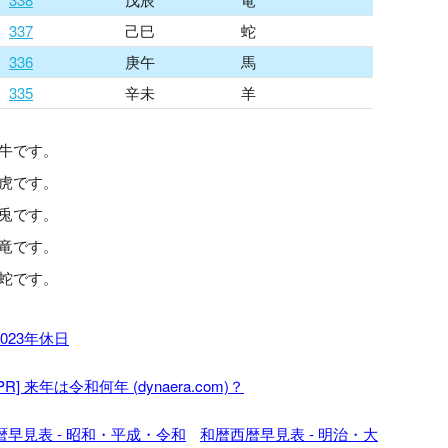
337
己巳
蛇
336
庚午
馬
335
辛未
羊
、牛です。
、虎です。
、兎です。
、竜です。
、蛇です。
2023年休日
[PR] 来年は令和何年 (dynaera.com)？
暦早見表 - 昭和・平成・令和
和暦西暦早見表 - 明治・大