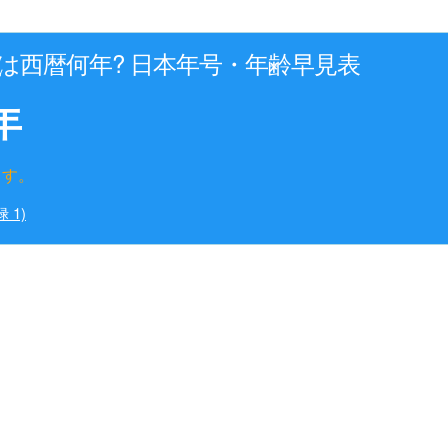
年は西暦何年? 日本年号・年齢早見表
年
ます。
 1)