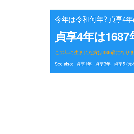
今年は令和何年? 貞享4
貞享4年は1687
この年に生まれた方は339歳になり
See also:
貞享1年
貞享3年
貞享5 (元禄