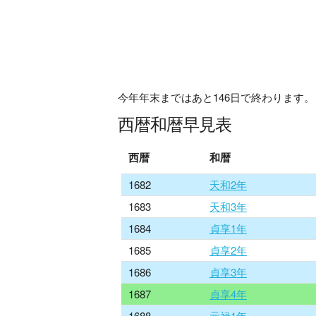
今年年末まではあと
146
日で終わります。
西暦和暦早見表
西暦
和暦
1682
天和2年
1683
天和3年
1684
貞享1年
1685
貞享2年
1686
貞享3年
1687
貞享4年
1688
元禄1年