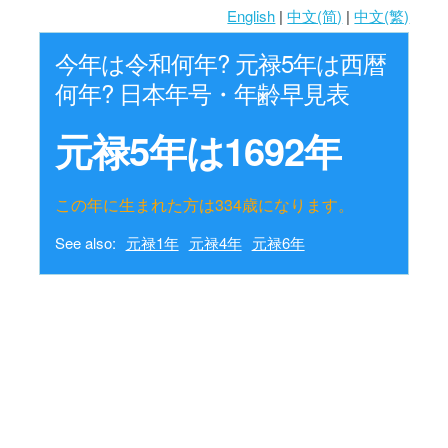
English
|
中文(简)
|
中文(繁)
今年は令和何年? 元禄5年は西暦
何年? 日本年号・年齢早見表
元禄5年は1692年
この年に生まれた方は334歳になります。
See also:
元禄1年
元禄4年
元禄6年