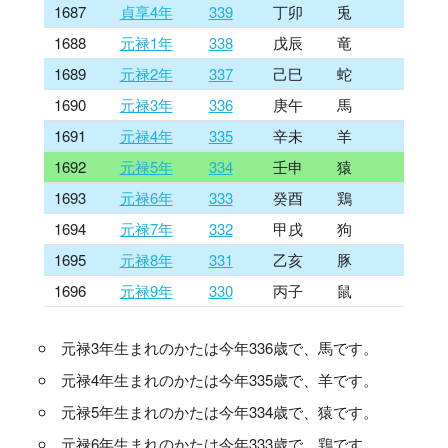
1687
貞享4年
339
丁卯
兎
1688
元禄1年
338
戊辰
竜
1689
元禄2年
337
己巳
蛇
1690
元禄3年
336
庚午
馬
1691
元禄4年
335
辛未
羊
1692
元禄5年
334
壬申
猿
1693
元禄6年
333
癸酉
鶏
1694
元禄7年
332
甲戌
狗
1695
元禄8年
331
乙亥
豚
1696
元禄9年
330
丙子
鼠
元禄3年生まれのかたは今年336歳で、馬です。
元禄4年生まれのかたは今年335歳で、羊です。
元禄5年生まれのかたは今年334歳で、猿です。
元禄6年生まれのかたは今年333歳で、鶏です。