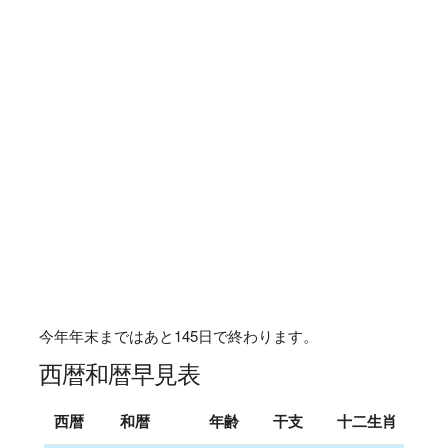
今年年末まではあと
145
日で終わります。
西暦和暦早見表
西暦
和暦
年齢
干支
十二生肖